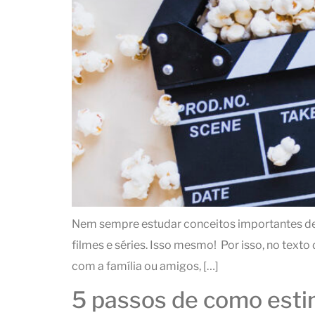
Nem sempre estudar conceitos importantes de h
filmes e séries. Isso mesmo! Por isso, no tex
com a família ou amigos, […]
5 passos de como estim