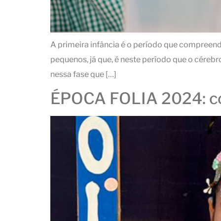
A primeira infância é o período que compreend
pequenos, já que, é neste período que o céreb
nessa fase que […]
ÉPOCA FOLIA 2024: con