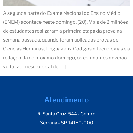
A segunda parte do Exame Nacional do Ensino Médio
(ENEM) acontece neste domingo, (20). Mais de 2 milhões
de estudantes realizaram a primeira etapa da prova na
semana passada, quando foram aplicadas provas de
Ciências Humanas, Linguagens, Códigos e Tecnologias e a
redação. Já no próximo domingo, os estudantes deverão
voltar ao mesmo local de […]
Atendimento
R. Santa Cruz, 544 - Centro
Serrana - SP, 14150-000